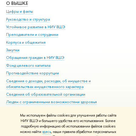
О ВЫШКЕ
ОБ
Цифры и факты
Ли
Руководство и структура
Дов
Устойчивое развитие в НИУ ВШЭ
Ол
Преподаватели и сотрудники
При
Корпуса и общежития
Вы
Закупки
При
Обращения граждан в НИУ ВШЭ
Ас
Фонд целевого капитала
До
Противодействие коррупции
Цен
Сведения о доходах, расходах, об имуществе и
Би
обязательствах имущественного характера
Об
Сведения об образовательной организации
Обр
Людям с ограниченными возможностями здоровья
Единая платежная страница
Мы используем файлы cookies для улучшения работы сайта
Работа в Вышке
НИУ ВШЭ и большего удобства его использования. Более
подробную информацию об использовании файлов cookies
можно найти
здесь
, наши правила обработки персональных