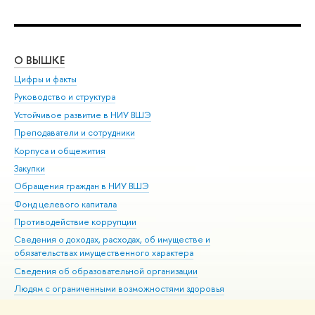
О ВЫШКЕ
ОБ
Цифры и факты
Ли
Руководство и структура
Дов
Устойчивое развитие в НИУ ВШЭ
Ол
Преподаватели и сотрудники
При
Корпуса и общежития
Вы
Закупки
При
Обращения граждан в НИУ ВШЭ
Ас
Фонд целевого капитала
До
Противодействие коррупции
Цен
Сведения о доходах, расходах, об имуществе и
Би
обязательствах имущественного характера
Об
Сведения об образовательной организации
Обр
Людям с ограниченными возможностями здоровья
Единая платежная страница