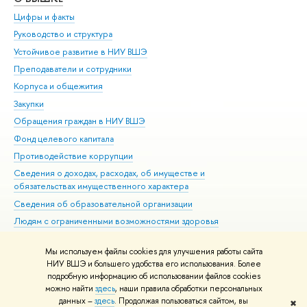
Цифры и факты
Ли
Руководство и структура
Дов
Устойчивое развитие в НИУ ВШЭ
Ол
Преподаватели и сотрудники
При
Корпуса и общежития
Вы
Закупки
При
Обращения граждан в НИУ ВШЭ
Ас
Фонд целевого капитала
До
Противодействие коррупции
Цен
Сведения о доходах, расходах, об имуществе и
Би
обязательствах имущественного характера
Об
Сведения об образовательной организации
Обр
Людям с ограниченными возможностями здоровья
Единая платежная страница
Мы используем файлы cookies для улучшения работы сайта
Работа в Вышке
НИУ ВШЭ и большего удобства его использования. Более
подробную информацию об использовании файлов cookies
можно найти
здесь
, наши правила обработки персональных
данных –
здесь
. Продолжая пользоваться сайтом, вы
✖