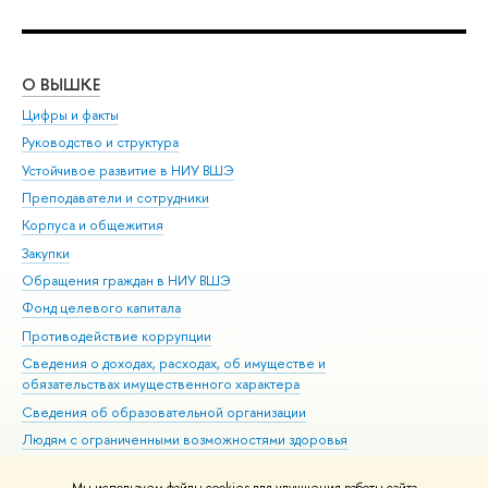
О ВЫШКЕ
ОБ
Цифры и факты
Ли
Руководство и структура
Дов
Устойчивое развитие в НИУ ВШЭ
Ол
Преподаватели и сотрудники
При
Корпуса и общежития
Вы
Закупки
При
Обращения граждан в НИУ ВШЭ
Ас
Фонд целевого капитала
До
Противодействие коррупции
Цен
Сведения о доходах, расходах, об имуществе и
Би
обязательствах имущественного характера
Об
Сведения об образовательной организации
Обр
Людям с ограниченными возможностями здоровья
Единая платежная страница