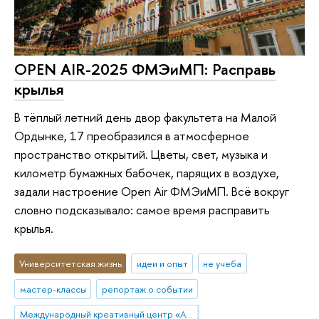
OPEN AIR-2025 ФМЭиМП: Расправь
крылья
В тёплый летний день двор факультета на Малой
Ордынке, 17 преобразился в атмосферное
пространство открытий. Цветы, свет, музыка и
километр бумажных бабочек, парящих в воздухе,
задали настроение Open Air ФМЭиМП. Всё вокруг
словно подсказывало: самое время расправить
крылья.
Университетская жизнь
идеи и опыт
не учеба
мастер-классы
репортаж о событии
Международный креативный центр «Абитуриент. Студент. Выпускник»