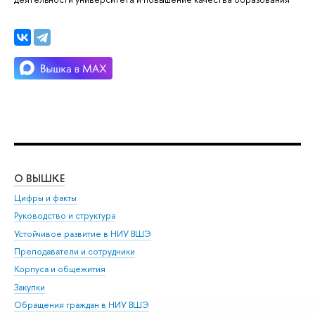
О ВЫШКЕ
ОБ
Цифры и факты
Ли
Руководство и структура
Дов
Устойчивое развитие в НИУ ВШЭ
Ол
Преподаватели и сотрудники
При
Корпуса и общежития
Вы
Закупки
При
Обращения граждан в НИУ ВШЭ
Ас