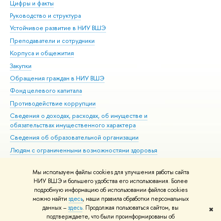
Цифры и факты
Ли
Руководство и структура
Дов
Устойчивое развитие в НИУ ВШЭ
Ол
Преподаватели и сотрудники
При
Корпуса и общежития
Вы
Закупки
При
Обращения граждан в НИУ ВШЭ
Ас
Фонд целевого капитала
До
Противодействие коррупции
Цен
Сведения о доходах, расходах, об имуществе и
Би
обязательствах имущественного характера
Об
Сведения об образовательной организации
Обр
Людям с ограниченными возможностями здоровья
Единая платежная страница
Мы используем файлы cookies для улучшения работы сайта
Работа в Вышке
НИУ ВШЭ и большего удобства его использования. Более
подробную информацию об использовании файлов cookies
можно найти
здесь
, наши правила обработки персональных
данных –
здесь
. Продолжая пользоваться сайтом, вы
✖
Редактору
подтверждаете, что были проинформированы об