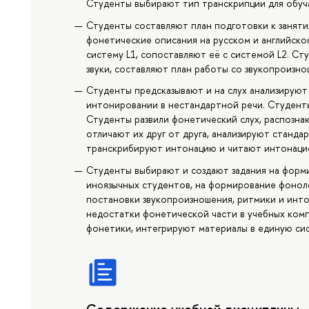
Студенты выбирают тип транскрипции для обуча
Студенты составляют план подготовки к занят
фонетические описания на русском и английско
систему L1, сопоставляют её с системой L2. С
звуки, составляют план работы со звукопроизно
Студенты предсказывают и на слух анализируют
интонировании в нестандартной речи. Студент
Студенты развили фонетический слух, распозна
отличают их друг от друга, анализируют станда
транскрибируют интонацию и читают интонаци
Студенты выбирают и создают задания на форм
иноязычных студентов, на формирование фонол
постановки звукопроизношения, ритмики и инт
недостатки фонетической части в учебных комп
фонетики, интегрируют материалы в единую сис
Содержание учебной дисциплины