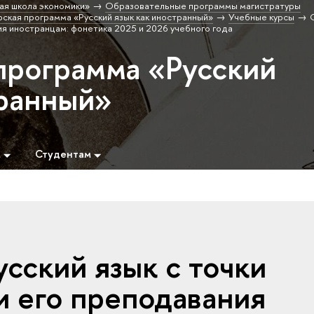
ая школа экономики»
Образовательные программы магистратуры
ская программа «Русский язык как иностранный»
Учебные курсы
ия иностранцам: фонетика 2025 и 2026 учебного года
программа «Русский
транный»
м
Студентам
сский язык с точки
и его преподавания