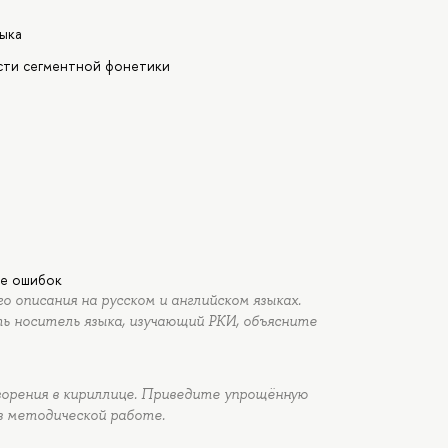
зыка
сти сегментной фонетики
И
ие ошибок
 описания на русском и английском языках.
 носитель языка, изучающий РКИ, объясните
орения в кириллице. Приведите упрощённую
в методической работе.