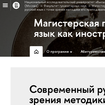
Национальный исследовательский университет «Высш
(Москва)
Факультет гуманитарных наук
Магистер
русский язык с точки зрения методики его преподаван
Магистерская 
язык как инос
О программе
Абитуриента
Современный ру
зрения методик