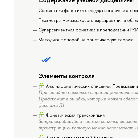
Сегментная фонетика стандартного русского я
Параметры межъязыкового варьирования в обла
Суперсегментная фонетика в преподавании РК
Методика с опорой на фонетическую теорию
Элементы контроля
Анализ фонетических описаний. Предсказан
Прочитайте несколько страниц фонетического
Предскажите ошибки, которые может сделать
фактами Л1.
Фонетическая транскрипция
Затранскрибируйте четыре строчки стихотв
транскрипцию, которую можно использовать 
Анализ нестандартной фонетики