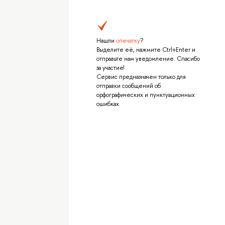
Нашли
опечатку
?
Выделите её, нажмите Ctrl+Enter и
отправьте нам уведомление. Спасибо
за участие!
Сервис предназначен только для
отправки сообщений об
орфографических и пунктуационных
ошибках.