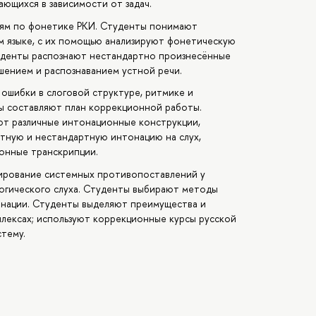
ющихся в зависимости от задач.
иям по фонетике РКИ. Студенты понимают
м языке, с их помощью анализируют фонетическую
туденты распознают нестандартно произнесённые
шением и распознаванием устной речи.
 ошибки в слоговой структуре, ритмике и
ы составляют план коррекционной работы.
ют различные интонационные конструкции,
ртную и нестандартную интонацию на слух,
онные транскрипции.
ирование системных противопоставлений у
огического слуха. Студенты выбирают методы
онации. Студенты выделяют преимущества и
лексах; используют коррекционные курсы русской
тему.