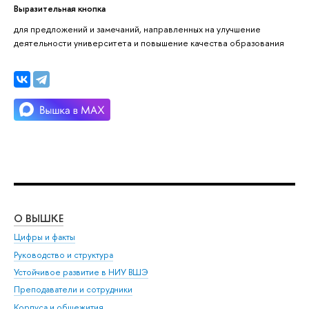
Выразительная кнопка
для предложений и замечаний, направленных на улучшение
деятельности университета и повышение качества образования
О ВЫШКЕ
ОБ
Цифры и факты
Ли
Руководство и структура
Дов
Устойчивое развитие в НИУ ВШЭ
Ол
Преподаватели и сотрудники
При
Корпуса и общежития
Вы