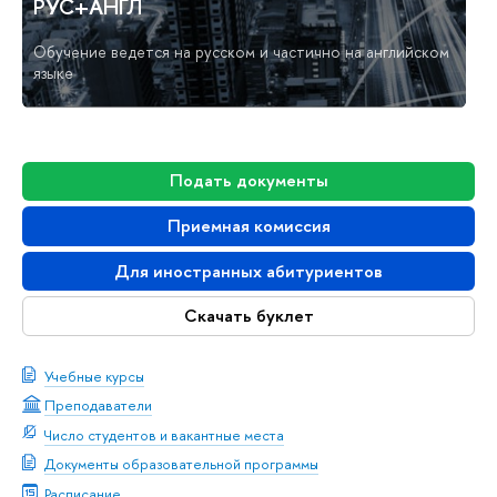
РУС+АНГЛ
Обучение ведется на русском и частично на английском
языке
Подать документы
Приемная комиссия
Для иностранных абитуриентов
Скачать буклет
Учебные курсы
Преподаватели
Число студентов и вакантные места
Документы образовательной программы
Расписание