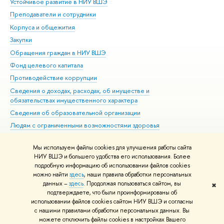
Устойчивое развитие в НИУ ВШЭ
Ол
Преподаватели и сотрудники
При
Корпуса и общежития
Вы
Закупки
При
Обращения граждан в НИУ ВШЭ
Ас
Фонд целевого капитала
До
Противодействие коррупции
Цен
Сведения о доходах, расходах, об имуществе и
Би
обязательствах имущественного характера
Об
Сведения об образовательной организации
Обр
Людям с ограниченными возможностями здоровья
Единая платежная страница
Мы используем файлы cookies для улучшения работы сайта
Работа в Вышке
НИУ ВШЭ и большего удобства его использования. Более
подробную информацию об использовании файлов cookies
можно найти
здесь
, наши правила обработки персональных
данных –
здесь
. Продолжая пользоваться сайтом, вы
✖
Редактору
подтверждаете, что были проинформированы об
© НИУ ВШЭ 1993–2026
Адреса и контакты
Условия использования
использовании файлов cookies сайтом НИУ ВШЭ и согласны
с нашими правилами обработки персональных данных. Вы
материалов
Политика конфиденциальности
Карта сайта
можете отключить файлы cookies в настройках Вашего
Шрифты HSE Sans и HSE Slab разработаны в
Школе дизайна НИУ ВШЭ