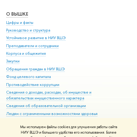
О ВЫШКЕ
ОБ
Цифры и факты
Ли
Руководство и структура
Дов
Устойчивое развитие в НИУ ВШЭ
Ол
Преподаватели и сотрудники
При
Корпуса и общежития
Вы
Закупки
При
Обращения граждан в НИУ ВШЭ
Ас
Фонд целевого капитала
До
Противодействие коррупции
Цен
Сведения о доходах, расходах, об имуществе и
Би
обязательствах имущественного характера
Об
Сведения об образовательной организации
Обр
Людям с ограниченными возможностями здоровья
Единая платежная страница
Мы используем файлы cookies для улучшения работы сайта
Работа в Вышке
НИУ ВШЭ и большего удобства его использования. Более