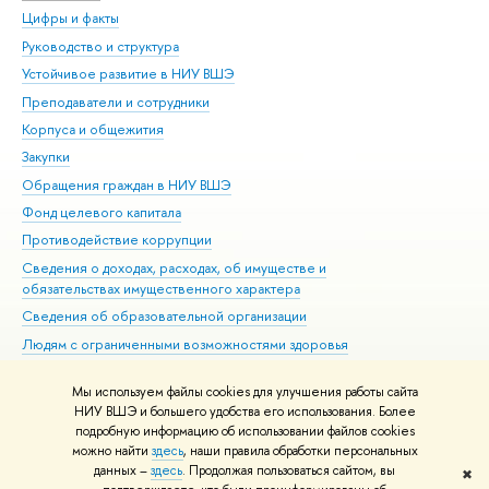
Цифры и факты
Ли
Руководство и структура
Дов
Устойчивое развитие в НИУ ВШЭ
Ол
Преподаватели и сотрудники
При
Корпуса и общежития
Вы
Закупки
При
Обращения граждан в НИУ ВШЭ
Ас
Фонд целевого капитала
До
Противодействие коррупции
Цен
Сведения о доходах, расходах, об имуществе и
Би
обязательствах имущественного характера
Об
Сведения об образовательной организации
Обр
Людям с ограниченными возможностями здоровья
Единая платежная страница
Мы используем файлы cookies для улучшения работы сайта
Работа в Вышке
НИУ ВШЭ и большего удобства его использования. Более
подробную информацию об использовании файлов cookies
можно найти
здесь
, наши правила обработки персональных
данных –
здесь
. Продолжая пользоваться сайтом, вы
✖
Редактору