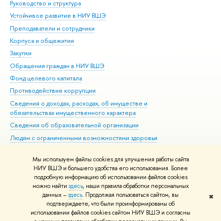
Руководство и структура
Дов
Устойчивое развитие в НИУ ВШЭ
Ол
Преподаватели и сотрудники
При
Корпуса и общежития
Вы
Закупки
При
Обращения граждан в НИУ ВШЭ
Ас
Фонд целевого капитала
До
Противодействие коррупции
Цен
Сведения о доходах, расходах, об имуществе и
Би
обязательствах имущественного характера
Об
Сведения об образовательной организации
Обр
Людям с ограниченными возможностями здоровья
Единая платежная страница
Мы используем файлы cookies для улучшения работы сайта
Работа в Вышке
НИУ ВШЭ и большего удобства его использования. Более
подробную информацию об использовании файлов cookies
можно найти
здесь
, наши правила обработки персональных
данных –
здесь
. Продолжая пользоваться сайтом, вы
✖
Редактору
подтверждаете, что были проинформированы об
© НИУ ВШЭ 1993–2026
Адреса и контакты
Условия использования
использовании файлов cookies сайтом НИУ ВШЭ и согласны