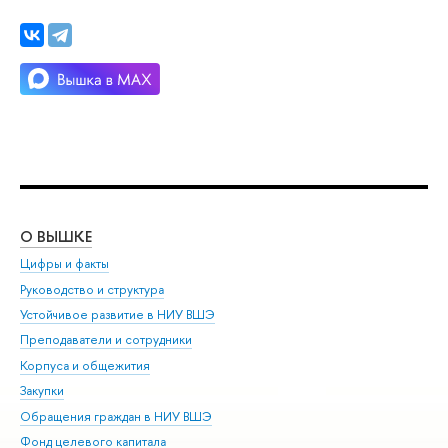
О ВЫШКЕ
ОБ
Цифры и факты
Ли
Руководство и структура
Дов
Устойчивое развитие в НИУ ВШЭ
Ол
Преподаватели и сотрудники
При
Корпуса и общежития
Вы
Закупки
При
Обращения граждан в НИУ ВШЭ
Ас
Фонд целевого капитала
До