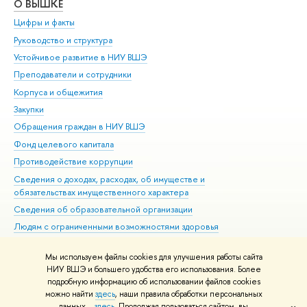
О ВЫШКЕ
ОБ
Цифры и факты
Ли
Руководство и структура
Дов
Устойчивое развитие в НИУ ВШЭ
Ол
Преподаватели и сотрудники
При
Корпуса и общежития
Вы
Закупки
При
Обращения граждан в НИУ ВШЭ
Ас
Фонд целевого капитала
До
Противодействие коррупции
Цен
Сведения о доходах, расходах, об имуществе и
Би
обязательствах имущественного характера
Об
Сведения об образовательной организации
Обр
Людям с ограниченными возможностями здоровья
Единая платежная страница
Мы используем файлы cookies для улучшения работы сайта
Работа в Вышке
НИУ ВШЭ и большего удобства его использования. Более
подробную информацию об использовании файлов cookies
можно найти
здесь
, наши правила обработки персональных
данных –
здесь
. Продолжая пользоваться сайтом, вы