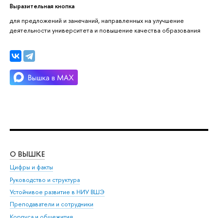
Выразительная кнопка
для предложений и замечаний, направленных на улучшение
деятельности университета и повышение качества образования
О ВЫШКЕ
ОБ
Цифры и факты
Ли
Руководство и структура
Дов
Устойчивое развитие в НИУ ВШЭ
Ол
Преподаватели и сотрудники
При
Корпуса и общежития
Вы