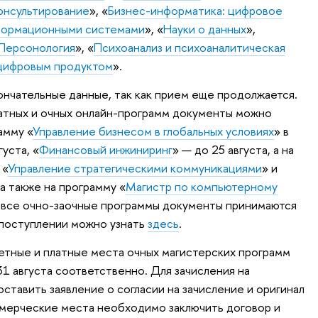
онсультирование
», «
Бизнес-информатика: цифровое
нформационными системами
», «
Науки о данных
»,
 Персонология
», «
Психоанализ и психоаналитическая
цифровым продуктом
».
ончательные данные, так как прием еще продолжается.
атных и очных онлайн-программ документы можно
амму «
Управление бизнесом в глобальных условиях
» в
уста, «
Финансовый инжиниринг
» — до 25 августа, а на
 «
Управление стратегическими коммуникациями
» и
 а также на программу «
Магистр по компьютерному
а все очно-заочные программы документы принимаются
 поступлении можно узнать
здесь
.
етные и платные места очных магистерских программ
31 августа соответственно. Для зачисления на
тавить заявление о согласии на зачисление и оригинал
мерческие места необходимо заключить договор и