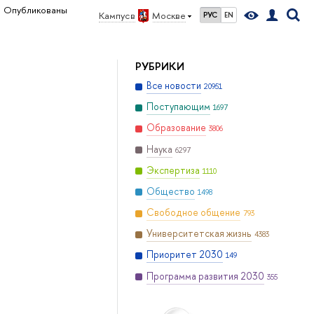
Опубликованы
Кампус в
Москве
РУС
EN
РУБРИКИ
Все новости
20951
Поступающим
1697
Образование
3806
Наука
6297
Экспертиза
1110
Общество
1498
Свободное общение
793
Университетская жизнь
4383
Приоритет 2030
149
Программа развития 2030
355