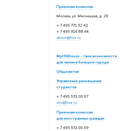
Приемная комиссия
Москва, ул. Мясницкая, д. 20
+ 7 495 771 32 42
+ 7 495 916 88 44
abitur@hse.ru
MyHSEhouse - твои возможности
для жизни в большом городе
Общежития
Управление размещения
студентов
+ 7 495 531 00 67
sho@hse.ru
Приемная комиссия
для иностранных граждан
+ 7 495 531 00 59