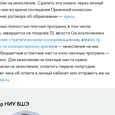
сии на зачисление. Сделать это можно через личный
е или во время посещения Приемной комиссии.
ния договора об образовании —
здесь
.
ных полностью платных программ, в том числе
, завершится не позднее 31 августа (за исключением
ение стратегическими коммуникациями
», «
Магистр
р по компьютерному зрению
» — зачисление на них
а бюджетные и платные места очно-заочных программ —
нно. Для зачисления на платные места нужно
асии на зачисление, оплатить первое полугодие
ию чека об оплате в личный кабинет или отправить ее на
se.ru
.
тор НИУ ВШЭ