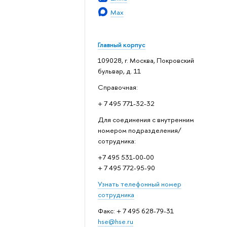
Max
Главный корпус
109028, г. Москва, Покровский
бульвар, д. 11
Справочная:
+ 7 495 771-32-32
Для соединения с внутренним
номером подразделения/
сотрудника:
+7 495 531-00-00
+ 7 495 772-95-90
Узнать телефонный номер
сотрудника
Факс: + 7 495 628-79-31
hse@hse.ru