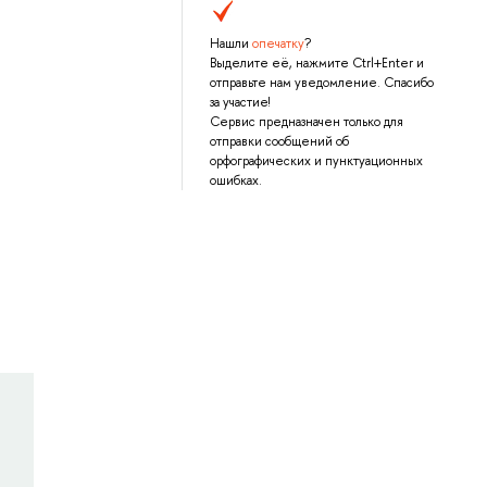
Нашли
опечатку
?
Выделите её, нажмите Ctrl+Enter и
отправьте нам уведомление. Спасибо
за участие!
Сервис предназначен только для
отправки сообщений об
орфографических и пунктуационных
ошибках.