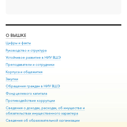
О ВЫШКЕ
ОБ
Цифры и факты
Ли
Руководство и структура
Дов
Устойчивое развитие в НИУ ВШЭ
Ол
Преподаватели и сотрудники
При
Корпуса и общежития
Вы
Закупки
При
Обращения граждан в НИУ ВШЭ
Ас
Фонд целевого капитала
До
Противодействие коррупции
Цен
Сведения о доходах, расходах, об имуществе и
Би
обязательствах имущественного характера
Об
Сведения об образовательной организации
Обр