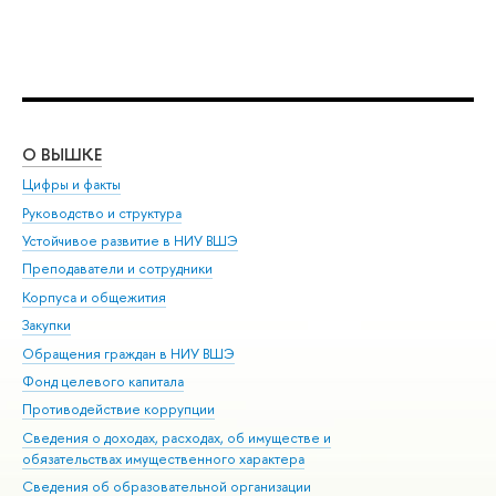
О ВЫШКЕ
ОБ
Цифры и факты
Ли
Руководство и структура
Дов
Устойчивое развитие в НИУ ВШЭ
Ол
Преподаватели и сотрудники
При
Корпуса и общежития
Вы
Закупки
При
Обращения граждан в НИУ ВШЭ
Ас
Фонд целевого капитала
До
Противодействие коррупции
Цен
Сведения о доходах, расходах, об имуществе и
Би
обязательствах имущественного характера
Об
Сведения об образовательной организации
Обр