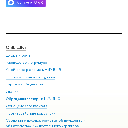
О ВЫШКЕ
ОБ
Цифры и факты
Ли
Руководство и структура
Дов
Устойчивое развитие в НИУ ВШЭ
Ол
Преподаватели и сотрудники
При
Корпуса и общежития
Вы
Закупки
При
Обращения граждан в НИУ ВШЭ
Ас
Фонд целевого капитала
До
Противодействие коррупции
Цен
Сведения о доходах, расходах, об имуществе и
Би
обязательствах имущественного характера
Об