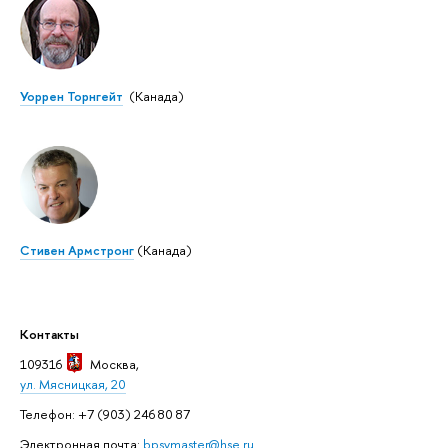
Уоррен Торнгейт
(Канада)
Стивен Армстронг
(Канада)
Контакты
109316
Москва
,
ул. Мясницкая, 20
Телефон: +7 (903) 246 80 87
Электронная почта:
bpsymaster@hse.ru