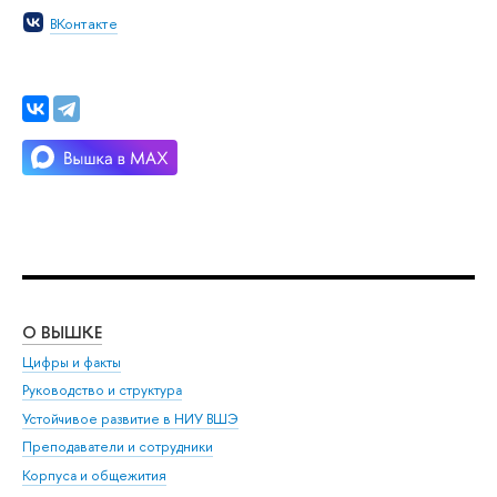
ВКонтакте
О ВЫШКЕ
ОБ
Цифры и факты
Ли
Руководство и структура
Дов
Устойчивое развитие в НИУ ВШЭ
Ол
Преподаватели и сотрудники
При
Корпуса и общежития
Вы