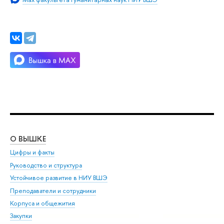
О ВЫШКЕ
ОБ
Цифры и факты
Ли
Руководство и структура
Дов
Устойчивое развитие в НИУ ВШЭ
Ол
Преподаватели и сотрудники
При
Корпуса и общежития
Вы
Закупки
При