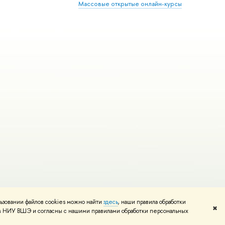
Массовые открытые онлайн-курсы
ьзовании файлов cookies можно найти
здесь
, наши правила обработки
Редактору
✖
том НИУ ВШЭ и согласны с нашими правилами обработки персональных