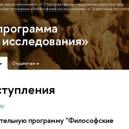
ая школа экономики»
Образовательные программы магистратуры
рская программа «Философские исследования»
Траектории поступл
программа
 исследования»
Студентам
ступления
ду
вательную программу "Философские