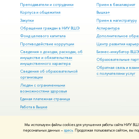
Преподаватели и сотрудники
Прием в бакалавриат
Корпуса и общежития
Вышка+
Закупки
Прием в магистратуру
Обращения граждан в НИУ ВШЭ
Аспирантура
Фонд целевого капитала
Дополнительное обра
Противодействие коррупции
Центр развития карье
Сведения о доходах, расходах, об
Бизнес-инкубатор ВШ
имуществе и обязательствах
Образовательные парт
имущественного характера
Обратная связь и взаи
Сведения об образовательной
с получателями услуг
организации
Людям с ограниченными
возможностями здоровья
Единая платежная страница
Работа в Вышке
Мы используем файлы cookies для улучшения работы сайта НИУ ВШЭ
© НИУ ВШЭ 1993–2026
Адреса и контакты
Условия использова
персональных данных –
здесь
. Продолжая пользоваться сайтом, вы 
Шрифты HSE Sans и HSE Slab разработаны в
Школе дизайна НИУ