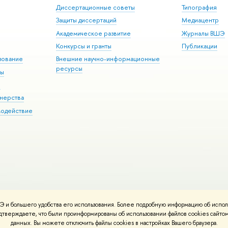
Диссертационные советы
Типография
Защиты диссертаций
Медиацентр
Академическое развитие
Журналы ВШЭ
Конкурсы и гранты
Публикации
зование
Внешние научно-информационные
ресурсы
ры
Э
нерства
модействие
 и большего удобства его использования. Более подробную информацию об испол
ния материалов
Политика конфиденциальности
Карта сайта
подтверждаете, что были проинформированы об использовании файлов cookies сай
 ВШЭ
данных. Вы можете отключить файлы cookies в настройках Вашего браузера.