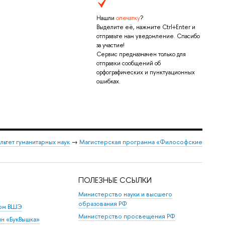
Нашли
опечатку
?
Выделите её, нажмите Ctrl+Enter и
отправьте нам уведомление. Спасибо
за участие!
Сервис предназначен только для
отправки сообщений об
орфографических и пунктуационных
ошибках.
льтет гуманитарных наук
→
Магистерская программа «Философские
ПОЛЕЗНЫЕ ССЫЛКИ
Министерство науки и высшего
образования РФ
дом ВШЭ
Министерство просвещения РФ
ин «БукВышка»