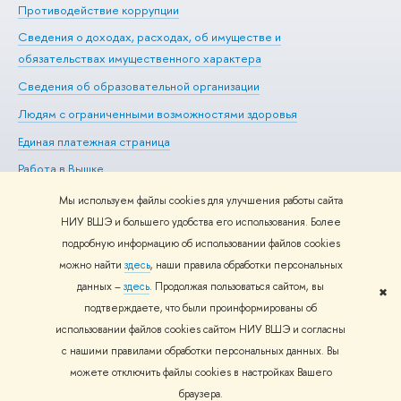
Противодействие коррупции
Це
Сведения о доходах, расходах, об имуществе и
Би
обязательствах имущественного характера
Об
Сведения об образовательной организации
Обр
Людям с ограниченными возможностями здоровья
Единая платежная страница
Работа в Вышке
Мы используем файлы cookies для улучшения работы сайта
НИУ ВШЭ и большего удобства его использования. Более
подробную информацию об использовании файлов cookies
Редактору
можно найти
здесь
, наши правила обработки персональных
© НИУ ВШЭ 1993–2026
Адреса и контакты
Условия
данных –
здесь
. Продолжая пользоваться сайтом, вы
использования материалов
Политика конфиденциальности
Карта
✖
подтверждаете, что были проинформированы об
сайта
использовании файлов cookies сайтом НИУ ВШЭ и согласны
Шрифты HSE Sans и HSE Slab разработаны в
Школе дизайна НИУ
с нашими правилами обработки персональных данных. Вы
ВШЭ
можете отключить файлы cookies в настройках Вашего
браузера.