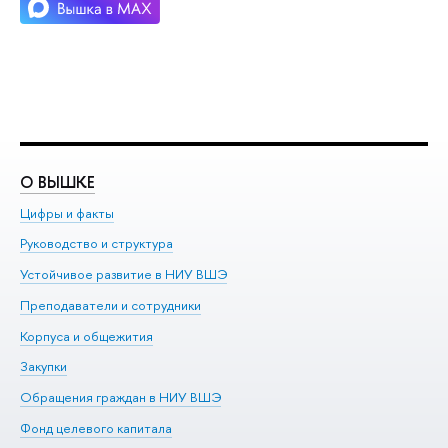
О ВЫШКЕ
О
Цифры и факты
Ли
Руководство и структура
До
Устойчивое развитие в НИУ ВШЭ
Ол
Преподаватели и сотрудники
Пр
Корпуса и общежития
Вы
Закупки
Пр
Обращения граждан в НИУ ВШЭ
Ас
Фонд целевого капитала
До