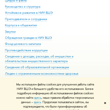
Цифры и факты
Ли
Руководство и структура
Дов
Устойчивое развитие в НИУ ВШЭ
Ол
Преподаватели и сотрудники
При
Корпуса и общежития
Вы
Закупки
При
Обращения граждан в НИУ ВШЭ
Ас
Фонд целевого капитала
До
Противодействие коррупции
Цен
Сведения о доходах, расходах, об имуществе и
Би
обязательствах имущественного характера
Об
Сведения об образовательной организации
Обр
Людям с ограниченными возможностями здоровья
Единая платежная страница
Мы используем файлы cookies для улучшения работы сайта
Работа в Вышке
НИУ ВШЭ и большего удобства его использования. Более
подробную информацию об использовании файлов cookies
можно найти
здесь
, наши правила обработки персональных
данных –
здесь
. Продолжая пользоваться сайтом, вы
✖
Редактору
подтверждаете, что были проинформированы об