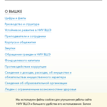
О ВЫШКЕ
ОБ
Цифры и факты
Ли
Руководство и структура
Дов
Устойчивое развитие в НИУ ВШЭ
Ол
Преподаватели и сотрудники
При
Корпуса и общежития
Вы
Закупки
При
Обращения граждан в НИУ ВШЭ
Ас
Фонд целевого капитала
До
Противодействие коррупции
Цен
Сведения о доходах, расходах, об имуществе и
Би
обязательствах имущественного характера
Об
Сведения об образовательной организации
Обр
Людям с ограниченными возможностями здоровья
Единая платежная страница
Мы используем файлы cookies для улучшения работы сайта
Работа в Вышке
НИУ ВШЭ и большего удобства его использования. Более