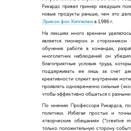
Рикардс привел пример «ведущих поль
новые продукты раньше, чем это де
Эриком фон Хиппелем
в 1986 г.
На лекциях много времени уделялос
является пионером и сторонником 
обучения работе в командах, разр
многолетних наблюдений он убеди
благоприятные условия труда, кото
поддерживать ее лишь за счет де
креативности служит внутренняя мотива
проявлять одновременно сильные («ком
чтобы эффективно общаться с разными
По мнению Профессора Рикардса, по
политики. Избегая простых и точн
«творческие обещания» (“creative 
только положительную сторону событ