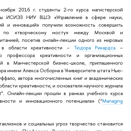
ноября 2016 г. студенты 2-го курса магистерской
мы ИСИЭЗ НИУ ВШЭ «Управление в сфере науки,
гий и инноваций» получили возможность совершить
ку по «творческому мосту» между Москвой и
итанией, посетив онлайн-лекции одного из мировых
 в области креативности –
Тюдора Рикардса
–
го профессора креативности и организационных
ий в Манчестерской бизнес-школе, приглашенного
ра имени Алекса Осборна в Университете штата Нью-
уффало, автора многочисленных книг и академических
 области креативности, и основателя научного журнала
nt”. Онлайн-лекции прошли в рамках учебного курса
вности и инновационного потенциала» (“
Managing
таклизмов и социальных угроз творчество становится