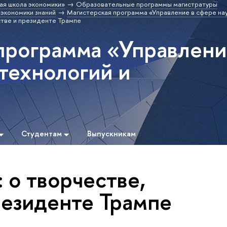
ая школа экономики»
Образовательные программы магистратуры
 экономики знаний
Магистерская программа «Управление в сфере нау
стве и президенте Трампе
программа «Управлен
 технологий и
Студентам
Выпускникам
 о творчестве,
резиденте Трампе