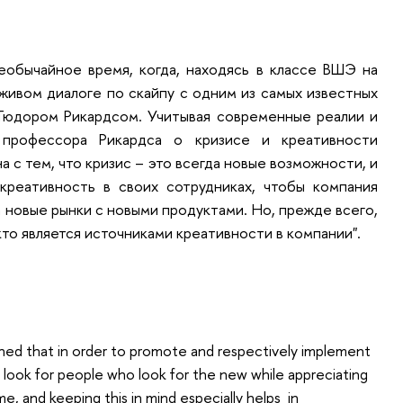
еобычайное время, когда, находясь в классе ВШЭ на
живом диалоге по скайпу с одним из самых известных
 Тюдором Рикардсом. Учитывая современные реалии и
 профессора Рикардса о кризисе и креативности
на с тем, что кризис – это всегда новые возможности, и
креативность в своих сотрудниках, чтобы компания
на новые рынки с новыми продуктами. Но, прежде всего,
 кто является источниками креативности в компании".
tioned that in order to promote and respectively implement
to look for people who look for the new while appreciating
e, and keeping this in mind especially helps in