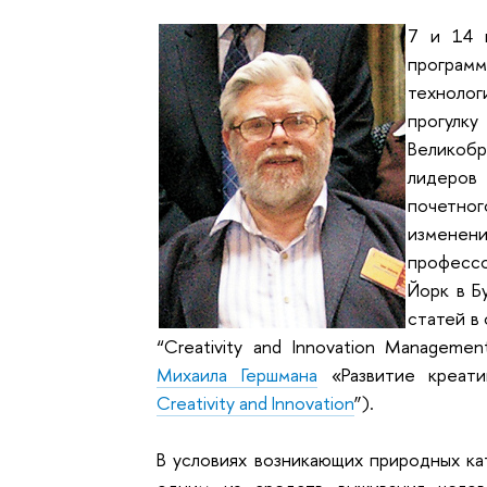
7 и 14 
програм
техноло
прогул
Великобр
лидеров
почетно
изменен
профессо
Йорк в Б
статей в
“Creativity and Innovation Manageme
Михаила Гершмана
«Развитие креати
Creativity and Innovation
”).
В условиях возникающих природных ка