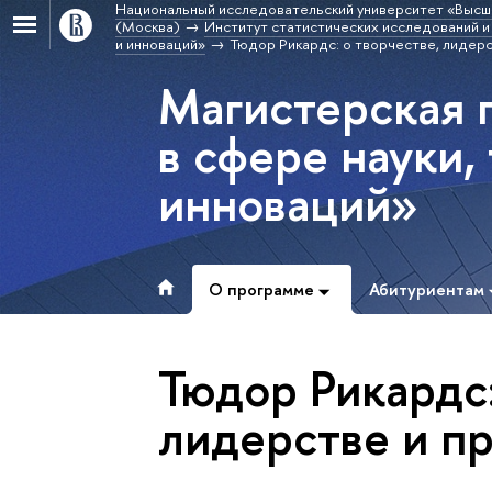
Национальный исследовательский университет «Высш
(Москва)
Институт статистических исследований и
и инноваций»
Тюдор Рикардс: о творчестве, лидер
Магистерская 
в сфере науки,
инноваций»
О программе
Абитуриентам
Тюдор Рикардс:
лидерстве и п