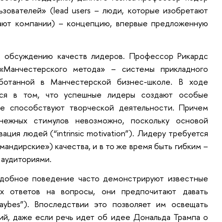
зователей» (lead users – люди, которые изобретают
лают компании) – концепцию, впервые предложенную
ь обсуждению качеств лидеров. Профессор Рикардс
«Манчестерского метода» – системы прикладного
аботанной в Манчестерской бизнес-школе. В ходе
лся в том, что успешные лидеры создают особые
рые способствуют творческой деятельности. Причем
нежных стимулов невозможно, поскольку основой
ция людей (“intrinsic motivation”). Лидеру требуется
андирские») качества, и в то же время быть гибким –
 аудиториями.
добное поведение часто демонстрируют известные
ых ответов на вопросы, они предпочитают давать
maybes”). Впоследствии это позволяет им освещать
ий, даже если речь идет об идее Дональда Трампа о