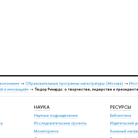
экономики»
→
Образовательные программы магистратуры (Москва)
→
Инст
ий и инноваций»
→
Тюдор Рикардс: о творчестве, лидерстве и президент
НАУКА
РЕСУРСЫ
Научные подразделения
Библиотека
ка
Исследовательские проекты
Издательский 
Мониторинги
Книжный магаз