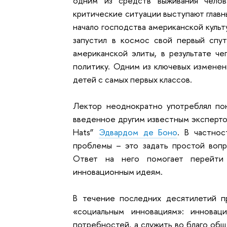
одним из средств выживания челов
критические ситуации выступают главн
начало господства американской культ
запустил в космос свой первый спу
американской элиты, в результате 
политику. Одним из ключевых изменен
детей с самых первых классов.
Лектор неоднократно употреблял поня
введенное другим известным экспертом
Hats”
Эдвардом де Боно
. В частно
проблемы – это задать простой вопр
Ответ на него помогает перейти
инновационным идеям.
В течение последних десятилетий п
«социальным инновациям»: иннова
потребностей, а служить во благо об