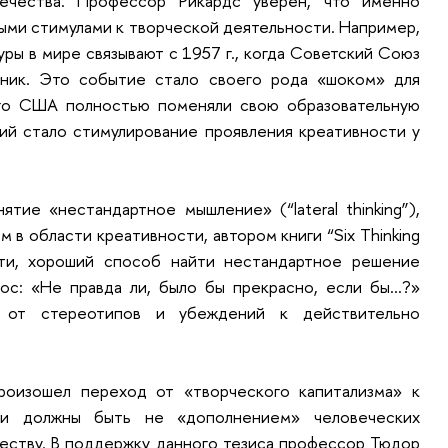
ечества. Профессор Рикардс уверен, что именно
ыми стимулами к творческой деятельности. Например,
уры в мире связывают с 1957 г., когда Советский Союз
тник. Это событие стало своего рода «шоком» для
чего США полностью поменяли свою образовательную
ий стало стимулирование проявления креативности у
тие «нестандартное мышление» (“lateral thinking”),
 в области креативности, автором книги “Six Thinking
сти, хороший способ найти нестандартное решение
ос: «Не правда ли, было бы прекрасно, если бы…?»
 от стереотипов и убеждений к действительно
роизошел переход от «творческого капитализма» к
ции должны быть не «дополнением» человеческих
ществу. В поддержку данного тезиса профессор Тюдор