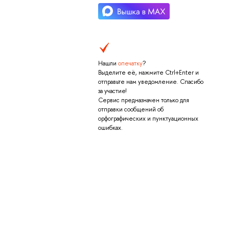
Нашли
опечатку
?
Выделите её, нажмите Ctrl+Enter и
отправьте нам уведомление. Спасибо
за участие!
Сервис предназначен только для
отправки сообщений об
орфографических и пунктуационных
ошибках.