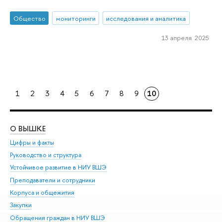
Общество
мониторинги
исследования и аналитика
13 апреля 2025
1
2
3
4
5
6
7
8
9
10
О ВЫШКЕ
ОБ
Цифры и факты
Ли
Руководство и структура
Дов
Устойчивое развитие в НИУ ВШЭ
Ол
Преподаватели и сотрудники
При
Корпуса и общежития
Вы
Закупки
При
Обращения граждан в НИУ ВШЭ
Ас