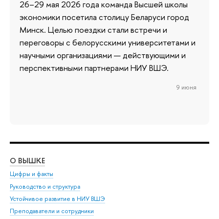
26–29 мая 2026 года команда Высшей школы
экономики посетила столицу Беларуси город
Минск. Целью поездки стали встречи и
переговоры с белорусскими университетами и
научными организациями — действующими и
перспективными партнерами НИУ ВШЭ.
9 июня
О ВЫШКЕ
ОБ
Цифры и факты
Ли
Руководство и структура
Дов
Устойчивое развитие в НИУ ВШЭ
Ол
Преподаватели и сотрудники
При