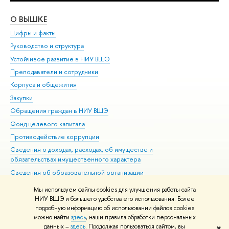
О ВЫШКЕ
ОБ
Цифры и факты
Ли
Руководство и структура
Дов
Устойчивое развитие в НИУ ВШЭ
Ол
Преподаватели и сотрудники
При
Корпуса и общежития
Вы
Закупки
При
Обращения граждан в НИУ ВШЭ
Ас
Фонд целевого капитала
До
Противодействие коррупции
Цен
Сведения о доходах, расходах, об имуществе и
Би
обязательствах имущественного характера
Об
Сведения об образовательной организации
Обр
Людям с ограниченными возможностями здоровья
Мы используем файлы cookies для улучшения работы сайта
Единая платежная страница
НИУ ВШЭ и большего удобства его использования. Более
подробную информацию об использовании файлов cookies
Работа в Вышке
можно найти
здесь
, наши правила обработки персональных
данных –
здесь
. Продолжая пользоваться сайтом, вы
✖