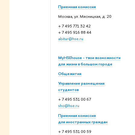
Приемная комиссия
Москва, ул. Мясницкая, д. 20
+ 7 495 771 32 42
+ 7 495 916 88 44
abitur@hse.ru
MyHSEhouse - твои возможности
для жизни в большом городе
Общежития
Управление размещения
студентов
+ 7 495 531 00 67
sho@hse.ru
Приемная комиссия
для иностранных граждан
+ 7 495 531 00 59