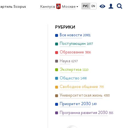
вартиль Scopus
Кампус в
Москве
РУС
EN
РУБРИКИ
Все новости
20951
Поступающим
1697
Образование
3806
Наука
6297
Экспертиза
1110
Общество
1498
Свободное общение
793
Университетская жизнь
4383
Приоритет 2030
149
Программа развития 2030
355