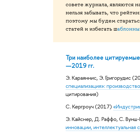
совете журнала, являются н
нельзя забывать, что рейти
поэтому мы будем старатьс
статей и избегать ш
аблонны
Три наиболее цитируемые
—2019 гг.
Э. Караяннис, Э. Григорудис (
специализация»: производство
цитирования)
С. Кергроуч (2017)
«Индустрия
Э. Кайснер, Д. Раффо, С. Вун
инновации, интеллектуальная 