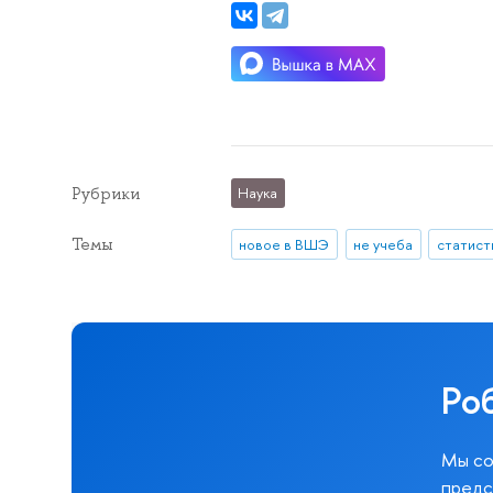
Рубрики
Наука
Темы
новое в ВШЭ
не учеба
статист
Ро
Мы со
предс