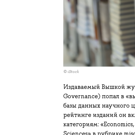
© iStock
Издаваемый Вышкой ж
Governance) попал в 
базы данных научного ц
рейтинге изданий он в
категориям: «Economics,
Sciences» в рубрике mi