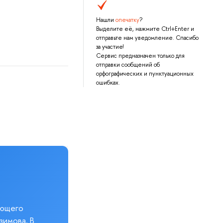
Нашли
опечатку
?
Выделите её, нажмите Ctrl+Enter и
отправьте нам уведомление. Спасибо
за участие!
Сервис предназначен только для
отправки сообщений об
орфографических и пунктуационных
ошибках.
еющего
зимова. В