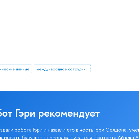
ические данные
международное сотрудничество
бот Гэри рекомендует
здали робота Гэри и назвали его в честь Гэри Селдона, ум
казывать будущее персонажа писателя-фантаста Айзека А