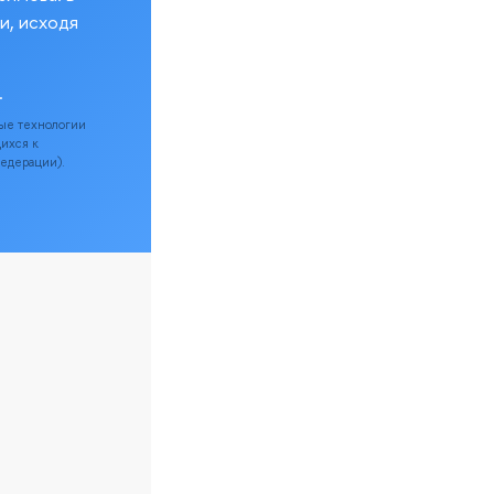
и, исходя
.
ые технологии
щихся к
Федерации).