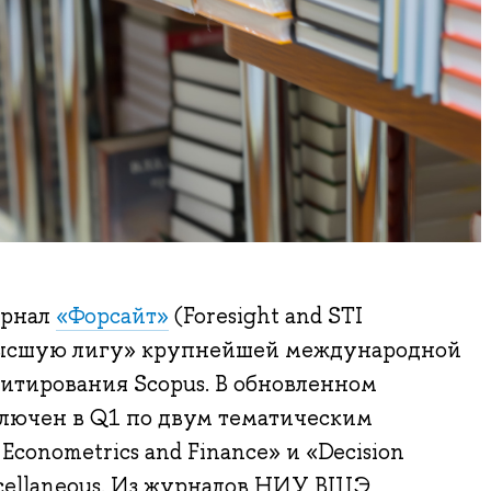
урнал
«Форсайт»
(Foresight and STI
«высшую лигу» крупнейшей международной
итирования Scopus. В обновленном
ключен в Q1 по двум тематическим
 Econometrics and Finance» и «Decision
scellaneous. Из журналов НИУ ВШЭ