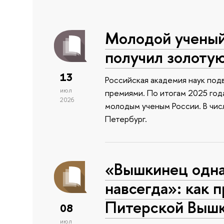
Молодой учены
получил золоту
13
Российская академия наук подв
июл
премиями. По итогам 2025 года
2026
молодым ученым России. В чи
Петербург.
«Вышкинец одн
навсегда»: как 
Питерской Выш
08
июл