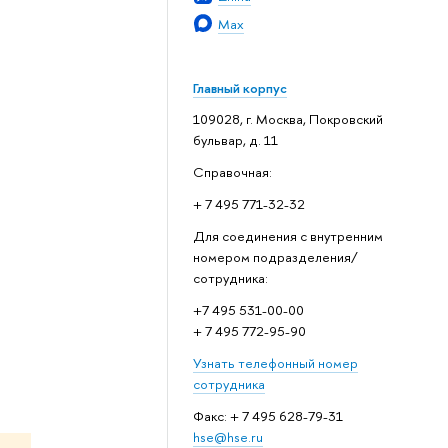
Max
Главный корпус
109028, г. Москва, Покровский
бульвар, д. 11
Справочная:
+ 7 495 771-32-32
Для соединения с внутренним
номером подразделения/
сотрудника:
+7 495 531-00-00
+ 7 495 772-95-90
Узнать телефонный номер
сотрудника
Факс: + 7 495 628-79-31
hse@hse.ru