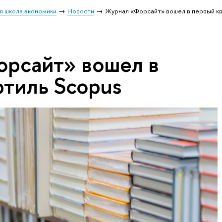
я школа экономики
Новости
Журнал «Форсайт» вошел в первый к
рсайт» вошел в
ртиль Scopus