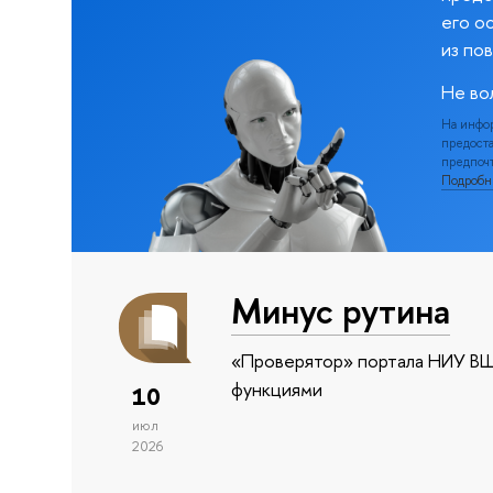
его о
из по
Не во
На инфо
предоста
предпочт
Подроб
Минус рутина
«Проверятор» портала НИУ ВШ
функциями
10
июл
2026