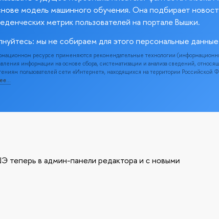
снове модель машинного обучения. Она подбирает новост
веденческих метрик пользователей на портале Вышки.
лнуйтесь: мы не собираем для этого персональные данные
рмационном ресурсе применяются рекомендательные технологии (информационн
вления информации на основе сбора, систематизации и анализа сведений, относя
ениям пользователей сети «Интернет», находящихся на территории Российской 
нее…
Э теперь в админ-панели редактора и с новыми