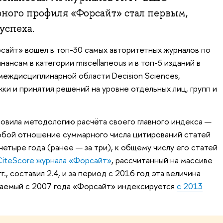
ного профиля «Форсайт» стал первым,
успеха.
сайт» вошел в топ-30 самых авторитетных журналов по
ансам в категории miscellaneous и в топ-5 изданий в
 междисциплинарной области Decision Sciences,
ки и принятия решений на уровне отдельных лиц, групп и
новила методологию расчёта своего главного индекса —
обой отношение суммарного числа цитирований статей
четыре года (ранее — за три), к общему числу его статей
CiteScore журнала «Форсайт»
, рассчитанный на массиве
., составил 2.4, и за период с 2016 год эта величина
аваемый с 2007 года «Форсайт» индексируется
с 2013