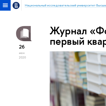
Национальный исследовательский университет Высша
Журнал «Фо
первый ква
26
июн
2020