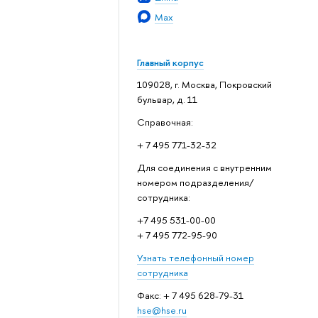
Max
Главный корпус
109028, г. Москва, Покровский
бульвар, д. 11
Справочная:
+ 7 495 771-32-32
Для соединения с внутренним
номером подразделения/
сотрудника:
+7 495 531-00-00
+ 7 495 772-95-90
Узнать телефонный номер
сотрудника
Факс: + 7 495 628-79-31
hse@hse.ru