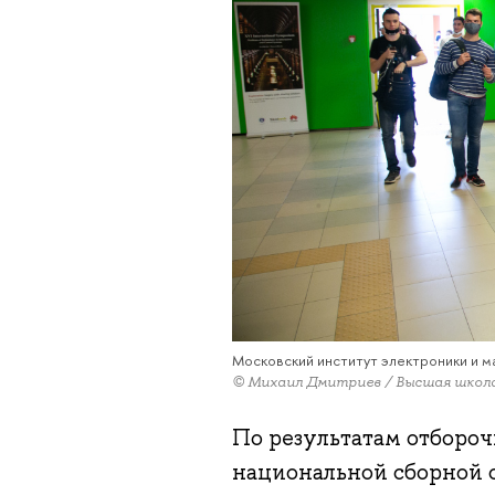
Московский институт электроники и м
© Михаил Дмитриев / Высшая школ
По результатам отбороч
национальной сборной 