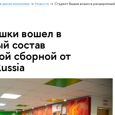
я школа экономики
Новости
Студент Вышки вошел в расширенный
шки вошел в
й состав
ой сборной от
Russia