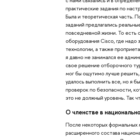
с нами связались и в определ
практические задания по настро
Была и теоретическая часть. П
заданий предлагались реальные
повседневной жизни. То есть 
оборудования Cisco, где надо
технологии, а также проприета
я давно не занимался ее адми
свое решение отборочного тур
мог бы ощутимо лучше решить, 
удалось выполнить все, но я б
проверок по безопасности, кот
это не должный уровень. Так ч
О членстве в национальн
После некоторых формальных 
расширенного состава национ