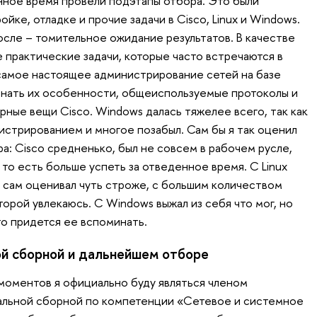
енное время провели подэтапы отбора. Это были
йке, отладке и прочие задачи в Cisco, Linux и Windows.
осле – томительное ожидание результатов. В качестве
 практические задачи, которые часто встречаются в
самое настоящее администрирование сетей на базе
 знать их особенности, общеиспользуемые протоколы и
рные вещи Cisco. Windows далась тяжелее всего, так как
нистрированием и многое позабыл. Сам бы я так оценил
а: Cisco средненько, был не совсем в рабочем русле,
то есть больше успеть за отведенное время. С Linux
ы сам оценивал чуть строже, с большим количеством
орой увлекаюсь. C Windows выжал из себя что мог, но
то придется ее вспоминать.
ой сборной и дальнейшем отборе
моментов я официально буду являться членом
альной сборной по компетенции «Сетевое и системное