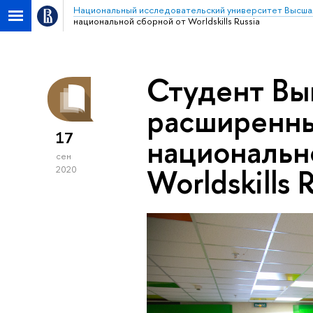
Национальный исследовательский университет Высша
национальной сборной от Worldskills Russia
Студент Вы
расширенны
17
национальн
сен
Worldskills 
2020