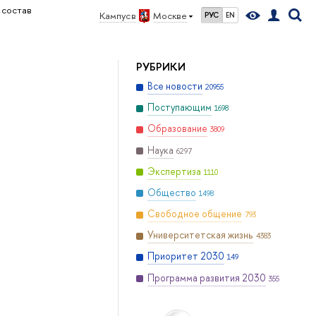
 состав
Кампус в
Москве
РУС
EN
РУБРИКИ
Все новости
20955
Поступающим
1698
Образование
3809
Наука
6297
Экспертиза
1110
Общество
1498
Свободное общение
793
Университетская жизнь
4383
Приоритет 2030
149
Программа развития 2030
355