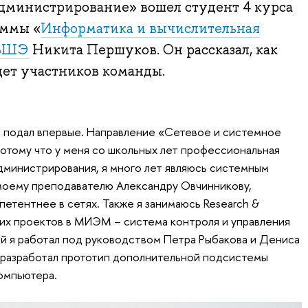
администрирование» вошел студент 4 курса
аммы «
Информатика и вычислительная
ВШЭ
Никита Першуков. Он рассказал, как
дет участников команды.
ls я подал впервые. Направление «Сетевое и системное
отому что у меня со школьных лет профессиональная
администрирования, я много лет являюсь системным
моему преподавателю Александру Овчинникову,
петентнее в сетях. Также я занимаюсь Research &
их проектов в МИЭМ – система контроля и управления
й я работал под руководством Петра Рыбакова и Дениса
я разработал прототип дополнительной подсистемы
омпьютера.