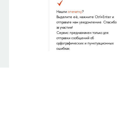
Нашли
опечатку
?
Выделите её, нажмите Ctrl+Enter и
отправьте нам уведомление. Спасибо
за участие!
Сервис предназначен только для
отправки сообщений об
орфографических и пунктуационных
ошибках.