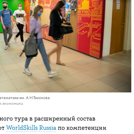
атематики им. А.Н.Тихонова
а экономики
ного тура в расширенный состав
от
WorldSkills Russia
по компетенции