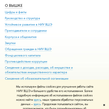
О ВЫШКЕ
ОБ
Цифры и факты
Ли
Руководство и структура
Дов
Устойчивое развитие в НИУ ВШЭ
Ол
Преподаватели и сотрудники
При
Корпуса и общежития
Вы
Закупки
При
Обращения граждан в НИУ ВШЭ
Ас
Фонд целевого капитала
До
Противодействие коррупции
Цен
Сведения о доходах, расходах, об имуществе и
Би
обязательствах имущественного характера
Об
Сведения об образовательной организации
Обр
Людям с ограниченными возможностями здоровья
Мы используем файлы cookies для улучшения работы сайта
Единая платежная страница
НИУ ВШЭ и большего удобства его использования. Более
подробную информацию об использовании файлов cookies
Работа в Вышке
можно найти
здесь
, наши правила обработки персональных
данных –
здесь
. Продолжая пользоваться сайтом, вы
✖
Редактору
подтверждаете, что были проинформированы об