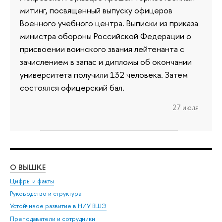
митинг, посвященный выпуску офицеров
Военного учебного центра. Выписки из приказа
министра обороны Российской Федерации о
присвоении воинского звания лейтенанта с
зачислением в запас и дипломы об окончании
университета получили 132 человека. Затем
состоялся офицерский бал.
27 июля
О ВЫШКЕ
ОБ
Цифры и факты
Ли
Руководство и структура
Дов
Устойчивое развитие в НИУ ВШЭ
Ол
Преподаватели и сотрудники
При