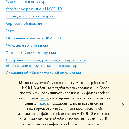
Руководство и структура
Дов
Устойчивое развитие в НИУ ВШЭ
Ол
Преподаватели и сотрудники
При
Корпуса и общежития
Вы
Закупки
При
Обращения граждан в НИУ ВШЭ
Ас
Фонд целевого капитала
До
Противодействие коррупции
Цен
Сведения о доходах, расходах, об имуществе и
Би
обязательствах имущественного характера
Об
Сведения об образовательной организации
Обр
Людям с ограниченными возможностями здоровья
Мы используем файлы cookies для улучшения работы сайта
Единая платежная страница
НИУ ВШЭ и большего удобства его использования. Более
подробную информацию об использовании файлов cookies
Работа в Вышке
можно найти
здесь
, наши правила обработки персональных
данных –
здесь
. Продолжая пользоваться сайтом, вы
✖
Редактору
подтверждаете, что были проинформированы об
© НИУ ВШЭ 1993–2026
Адреса и контакты
Условия использования
использовании файлов cookies сайтом НИУ ВШЭ и согласны
с нашими правилами обработки персональных данных. Вы
материалов
Политика конфиденциальности
Карта сайта
можете отключить файлы cookies в настройках Вашего
Шрифты HSE Sans и HSE Slab разработаны в
Школе дизайна НИУ ВШЭ