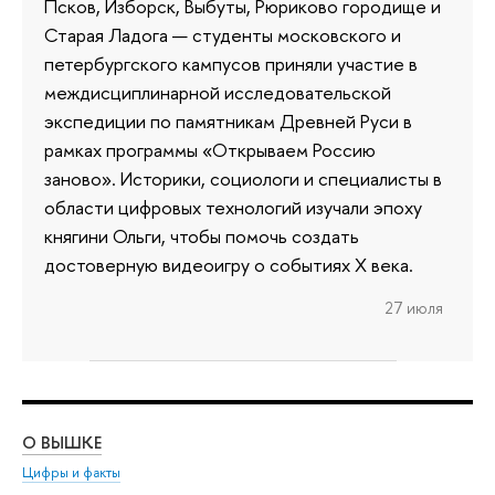
Псков, Изборск, Выбуты, Рюриково городище и
Старая Ладога — студенты московского и
петербургского кампусов приняли участие в
междисциплинарной исследовательской
экспедиции по памятникам Древней Руси в
рамках программы «Открываем Россию
заново». Историки, социологи и специалисты в
области цифровых технологий изучали эпоху
княгини Ольги, чтобы помочь создать
достоверную видеоигру о событиях X века.
27 июля
О ВЫШКЕ
ОБ
Цифры и факты
Ли