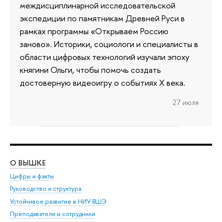
междисциплинарной исследовательской
экспедиции по памятникам Древней Руси в
рамках программы «Открываем Россию
заново». Историки, социологи и специалисты в
области цифровых технологий изучали эпоху
княгини Ольги, чтобы помочь создать
достоверную видеоигру о событиях X века.
27 июля
О ВЫШКЕ
ОБ
Цифры и факты
Ли
Руководство и структура
Дов
Устойчивое развитие в НИУ ВШЭ
Ол
Преподаватели и сотрудники
При