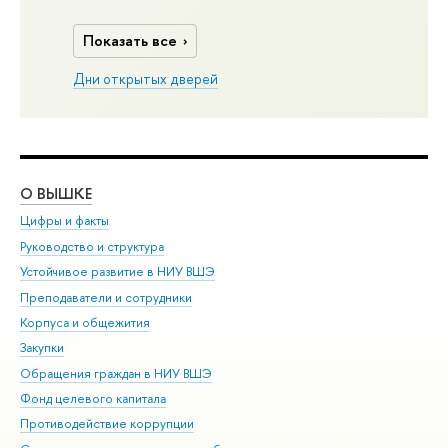
Показать все
Дни открытых дверей
О ВЫШКЕ
ОБ
Цифры и факты
Ли
Руководство и структура
Дов
Устойчивое развитие в НИУ ВШЭ
Ол
Преподаватели и сотрудники
При
Корпуса и общежития
Вы
Закупки
При
Обращения граждан в НИУ ВШЭ
Ас
Фонд целевого капитала
До
Противодействие коррупции
Цен