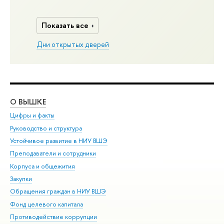
Показать все
Дни открытых дверей
О ВЫШКЕ
ОБ
Цифры и факты
Ли
Руководство и структура
Дов
Устойчивое развитие в НИУ ВШЭ
Ол
Преподаватели и сотрудники
При
Корпуса и общежития
Вы
Закупки
При
Обращения граждан в НИУ ВШЭ
Ас
Фонд целевого капитала
До
Противодействие коррупции
Цен