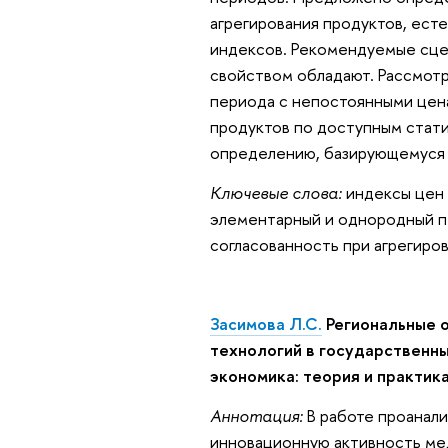
агрегирования продуктов, ест
индексов. Рекомендуемые сце
свойством обладают. Рассмот
периода с непостоянными цен
продуктов по доступным стат
определению, базирующемуся 
Ключевые слова:
индексы цен 
элементарный и однородный пе
согласованность при агрегиров
Засимова Л.С.
Региональные 
технологий в государственн
экономика: теория и практика
Аннотация:
В работе проанали
инновационную активность мед