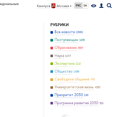
журнальные
Кампус в
Москве
РУС
EN
РУБРИКИ
Все новости
20955
Поступающим
1698
Образование
3809
Наука
6297
Экспертиза
1110
Общество
1498
Свободное общение
793
Университетская жизнь
4383
Приоритет 2030
149
Программа развития 2030
355