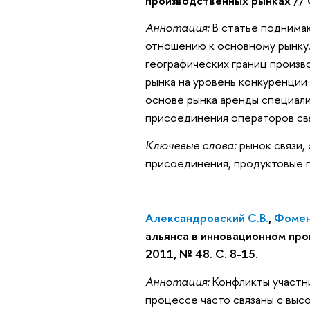
производственных рынках // 
Аннотация:
В статье поднимаю
отношению к основному рынку
географических границ произв
рынка на уровень конкуренции
основе рынка аренды специал
присоединения операторов св
Ключевые слова:
рынок связи,
присоединения, продуктовые г
Александровский С.В.
,
Фомен
альянса в инновационном про
2011, № 48. С. 8-15.
Аннотация:
Конфликты участни
процессе часто связаны с выс