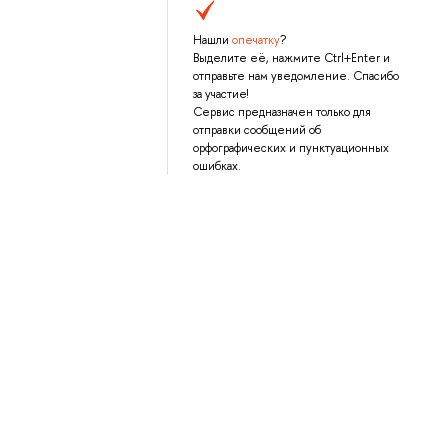
Нашли
опечатку
?
Выделите её, нажмите Ctrl+Enter и
отправьте нам уведомление. Спасибо
за участие!
Сервис предназначен только для
отправки сообщений об
орфографических и пунктуационных
ошибках.