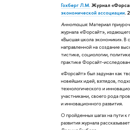
Гохберг Л.М.
Журнал «Форсай
экономической ассоциации
. 
Аннотация:
Материал приуроч
журнала «Форсайт», издающег
«Высшая школа экономики». В 
направленной на создание высо
тистике, социологии, политике
прак­тике Форсайт-исследован
«Форсайт» был задуман как тв
новейших идей, взгля­дов, под
технологического и инноваци
участниками, своего рода пр
и инноваци­онного развития.
О пройденных шагах на пути к
развития журнала рассказывае