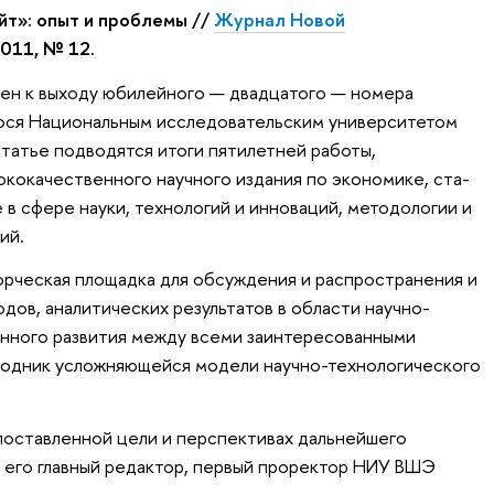
т»: опыт и проблемы //
Журнал Новой
2011, № 12.
ен к выходу юбилейного — двадцатого — номера
ося Национальным исследовательским университетом
статье подводятся итоги пятилетней работы,
кокаче­ственного научного издания по экономике, ста­
 в сфере науки, технологий и инноваций, методологии и
ий.
орческая площадка для обсуждения и распро­странения и
ходов, аналитических результатов в области научно-
онного развития между всеми заинтересованными
оводник усложняющейся модели научно-технологического
 поставленной цели и перспективах дальнейшего
т его главный редактор, первый проректор НИУ ВШЭ