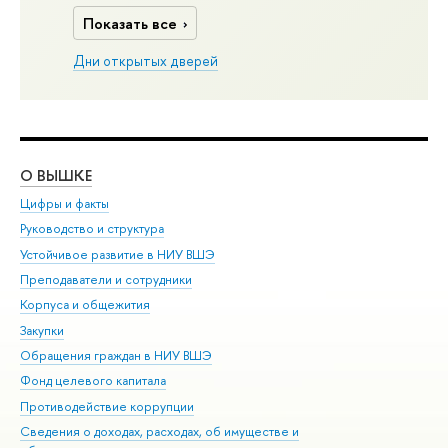
Показать все
Дни открытых дверей
О ВЫШКЕ
ОБ
Цифры и факты
Ли
Руководство и структура
Дов
Устойчивое развитие в НИУ ВШЭ
Ол
Преподаватели и сотрудники
При
Корпуса и общежития
Вы
Закупки
При
Обращения граждан в НИУ ВШЭ
Ас
Фонд целевого капитала
До
Противодействие коррупции
Цен
Сведения о доходах, расходах, об имуществе и
Би