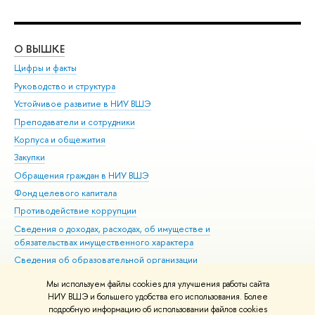
О ВЫШКЕ
ОБ
Цифры и факты
Ли
Руководство и структура
Дов
Устойчивое развитие в НИУ ВШЭ
Ол
Преподаватели и сотрудники
При
Корпуса и общежития
Вы
Закупки
При
Обращения граждан в НИУ ВШЭ
Ас
Фонд целевого капитала
До
Противодействие коррупции
Цен
Сведения о доходах, расходах, об имуществе и
Би
обязательствах имущественного характера
Об
Сведения об образовательной организации
Обр
Людям с ограниченными возможностями здоровья
Мы используем файлы cookies для улучшения работы сайта
Единая платежная страница
НИУ ВШЭ и большего удобства его использования. Более
подробную информацию об использовании файлов cookies
Работа в Вышке