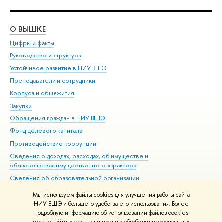
О ВЫШКЕ
ОБ
Цифры и факты
Ли
Руководство и структура
Дов
Устойчивое развитие в НИУ ВШЭ
Ол
Преподаватели и сотрудники
При
Корпуса и общежития
Вы
Закупки
При
Обращения граждан в НИУ ВШЭ
Ас
Фонд целевого капитала
До
Противодействие коррупции
Цен
Сведения о доходах, расходах, об имуществе и
Би
обязательствах имущественного характера
Об
Сведения об образовательной организации
Обр
Людям с ограниченными возможностями здоровья
Мы используем файлы cookies для улучшения работы сайта
Единая платежная страница
НИУ ВШЭ и большего удобства его использования. Более
подробную информацию об использовании файлов cookies
Работа в Вышке
можно найти
здесь
, наши правила обработки персональных