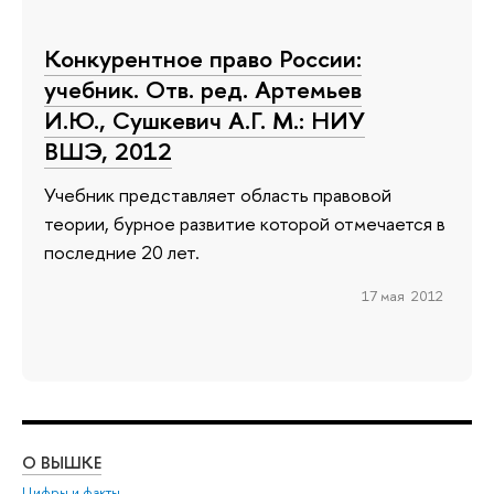
Конкурентное право России:
учебник. Отв. ред. Артемьев
И.Ю., Сушкевич А.Г. М.: НИУ
ВШЭ, 2012
Учебник представляет область правовой
теории, бурное развитие которой отмечается в
последние 20 лет.
17 мая 2012
О ВЫШКЕ
ОБ
Цифры и факты
Ли