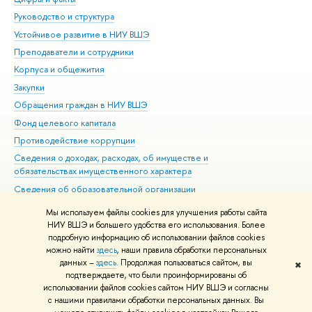
Руководство и структура
Дов
Устойчивое развитие в НИУ ВШЭ
Ол
Преподаватели и сотрудники
При
Корпуса и общежития
Вы
Закупки
При
Обращения граждан в НИУ ВШЭ
Ас
Фонд целевого капитала
До
Противодействие коррупции
Цен
Сведения о доходах, расходах, об имуществе и
Би
обязательствах имущественного характера
Об
Сведения об образовательной организации
Обр
Людям с ограниченными возможностями здоровья
Мы используем файлы cookies для улучшения работы сайта
Единая платежная страница
НИУ ВШЭ и большего удобства его использования. Более
подробную информацию об использовании файлов cookies
Работа в Вышке
можно найти
здесь
, наши правила обработки персональных
данных –
здесь
. Продолжая пользоваться сайтом, вы
✖
Редактору
подтверждаете, что были проинформированы об
© НИУ ВШЭ 1993–2026
Адреса и контакты
Условия использования
использовании файлов cookies сайтом НИУ ВШЭ и согласны
с нашими правилами обработки персональных данных. Вы
материалов
Политика конфиденциальности
Карта сайта