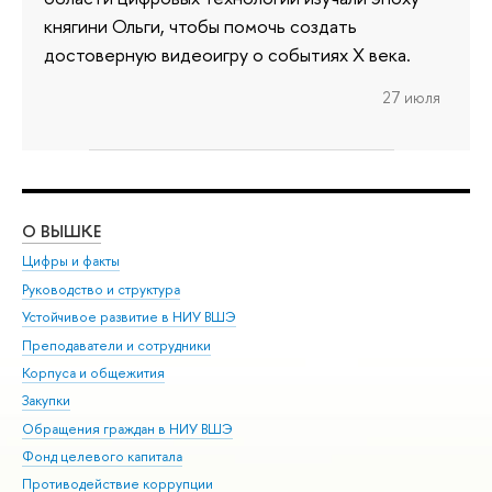
княгини Ольги, чтобы помочь создать
достоверную видеоигру о событиях X века.
27 июля
О ВЫШКЕ
ОБ
Цифры и факты
Ли
Руководство и структура
Дов
Устойчивое развитие в НИУ ВШЭ
Ол
Преподаватели и сотрудники
При
Корпуса и общежития
Вы
Закупки
При
Обращения граждан в НИУ ВШЭ
Ас
Фонд целевого капитала
До
Противодействие коррупции
Цен