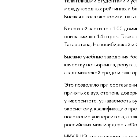
талантливыми студентами и ус
международных рейтингах и б
Высшая школа экономики, на 
В верхней части топ-100 доми
они занимают 14 строк. Также 
Татарстана, Новосибирской и 
Высшие учебные заведения Рос
качеству нетворкинга, репута
академической среде и факто
Это позволило при составлени
принятых в вуз, степень довер
университете, узнаваемость ву
экосистему, квалификацию пр
положение университета, а так
российских миллиардеров «Фо
НИУ ВШЭ стал лидером по опр