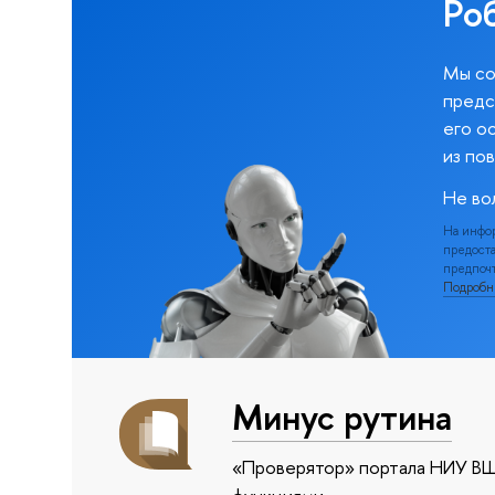
Ро
Мы со
предс
его о
из по
Не во
На инфо
предоста
предпочт
Подроб
Минус рутина
«Проверятор» портала НИУ ВШ