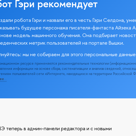
бот Гэри рекомендует
здали робота Гэри и назвали его в честь Гэри Селдона, ум
казывать будущее персонажа писателя-фантаста Айзека А
снове модель машинного обучения. Она подбирает новост
веденческих метрик пользователей на портале Вышки.
лнуйтесь: мы не собираем для этого персональные данные
рмационном ресурсе применяются рекомендательные технологии (информационн
вления информации на основе сбора, систематизации и анализа сведений, относя
ениям пользователей сети «Интернет», находящихся на территории Российской 
нее…
Э теперь в админ-панели редактора и с новыми