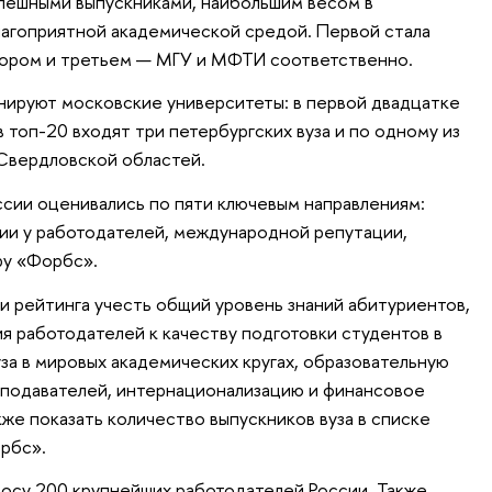
пешными выпускниками, наибольшим весом в
лагоприятной академической средой. Первой стала
втором и третьем — МГУ и МФТИ соответственно.
нируют московские университеты: в первой двадцатке
в топ-20 входят три петербургских вуза и по одному из
Свердловской областей.
сии оценивались по пяти ключевым направлениям:
ции у работодателей, международной репутации,
ру «Форбс».
и рейтинга учесть общий уровень знаний абитуриентов,
ия работодателей к качеству подготовки студентов в
за в мировых академических кругах, образовательную
еподавателей, интернационализацию и финансовое
же показать количество выпускников вуза в списке
рбс».
осу 200 крупнейших работодателей России. Также