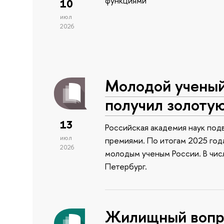
функциями
10
июл
2026
Молодой учены
получил золоту
13
Российская академия наук подв
июл
премиями. По итогам 2025 года
2026
молодым ученым России. В чи
Петербург.
Жилищный вопро