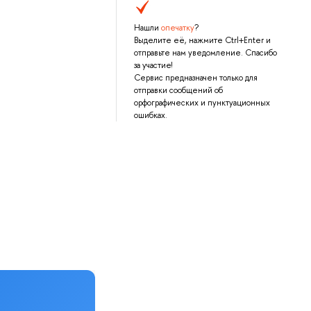
Нашли
опечатку
?
Выделите её, нажмите Ctrl+Enter и
отправьте нам уведомление. Спасибо
за участие!
Сервис предназначен только для
отправки сообщений об
орфографических и пунктуационных
ошибках.