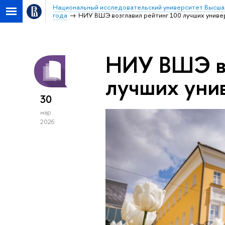
Национальный исследовательский университет Высша
года
НИУ ВШЭ возглавил рейтинг 100 лучших униве
НИУ ВШЭ во
лучших уни
30
мар
2026