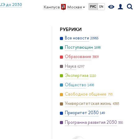
ШЭ до 2030
Кампус в
Москве
РУС
EN
РУБРИКИ
Все новости
20955
Поступающим
1698
Образование
3809
Наука
6297
Экспертиза
1110
Общество
1498
Свободное общение
793
Университетская жизнь
4383
Приоритет 2030
149
Программа развития 2030
355