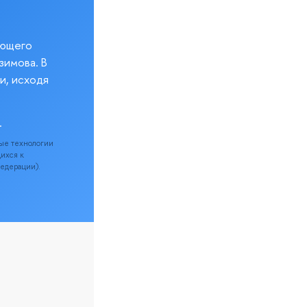
еющего
зимова. В
и, исходя
.
ые технологии
щихся к
Федерации).