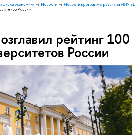
я школа экономики
Новости
Новости программы развития НИУ В
рситетов России
зглавил рейтинг 100
верситетов России