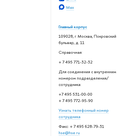
Max
Главный корпус
109028, г. Москва, Покровский
бульвар, д. 11
Справочная:
+ 7 495 771-32-32
Для соединения с внутренним
номером подразделения/
сотрудника:
+7 495 531-00-00
+ 7 495 772-95-90
Узнать телефонный номер
сотрудника
Факс: + 7 495 628-79-31
hse@hse.ru