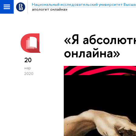
Национальный исследовательский университет Высша
апологет онлайна»
«Я абсолют
онлайна»
20
мар
2020