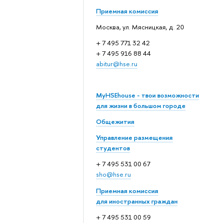
Приемная комиссия
Москва, ул. Мясницкая, д. 20
+ 7 495 771 32 42
+ 7 495 916 88 44
abitur@hse.ru
MyHSEhouse - твои возможности
для жизни в большом городе
Общежития
Управление размещения
студентов
+ 7 495 531 00 67
sho@hse.ru
Приемная комиссия
для иностранных граждан
+ 7 495 531 00 59