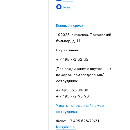
Max
Главный корпус
109028, г. Москва, Покровский
бульвар, д. 11
Справочная:
+ 7 495 771-32-32
Для соединения с внутренним
номером подразделения/
сотрудника:
+7 495 531-00-00
+ 7 495 772-95-90
Узнать телефонный номер
сотрудника
Факс: + 7 495 628-79-31
hse@hse.ru