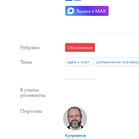
Рубрики
Образование
Темы
идеи и опыт
В статье
упомянуты
Персоны
Куприянов