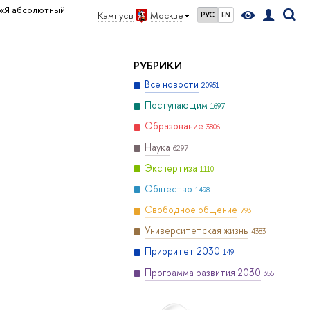
«Я абсолютный
Кампус в
Москве
РУС
EN
РУБРИКИ
Все новости
20951
Поступающим
1697
Образование
3806
Наука
6297
Экспертиза
1110
Общество
1498
Свободное общение
793
Университетская жизнь
4383
Приоритет 2030
149
Программа развития 2030
355