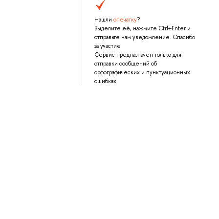
Нашли
опечатку
?
Выделите её, нажмите Ctrl+Enter и
отправьте нам уведомление. Спасибо
за участие!
Сервис предназначен только для
отправки сообщений об
орфографических и пунктуационных
ошибках.