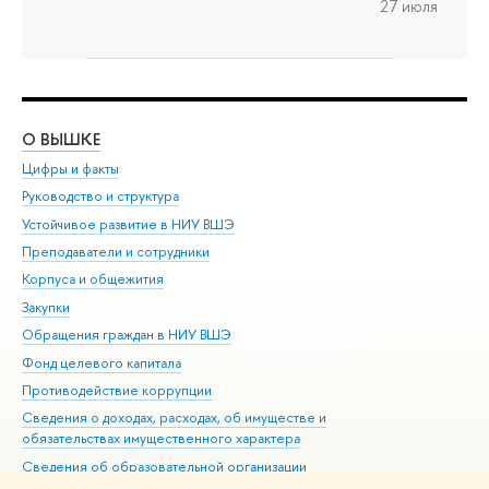
27 июля
О ВЫШКЕ
ОБ
Цифры и факты
Ли
Руководство и структура
Дов
Устойчивое развитие в НИУ ВШЭ
Ол
Преподаватели и сотрудники
При
Корпуса и общежития
Вы
Закупки
При
Обращения граждан в НИУ ВШЭ
Ас
Фонд целевого капитала
До
Противодействие коррупции
Цен
Сведения о доходах, расходах, об имуществе и
Би
обязательствах имущественного характера
Об
Сведения об образовательной организации
Обр