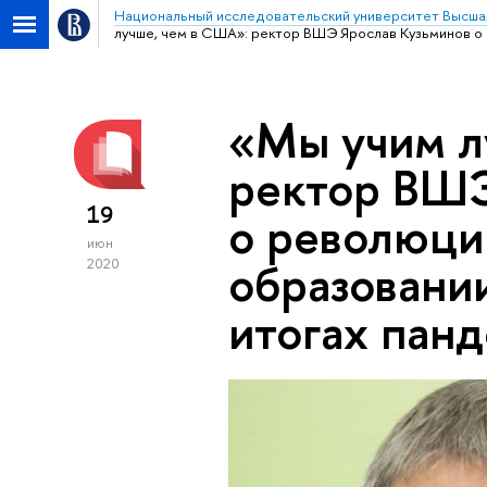
Национальный исследовательский университет Высша
лучше, чем в США»: ректор ВШЭ Ярослав Кузьминов о 
«Мы учим л
ректор ВШЭ
19
о революци
июн
образовании
2020
итогах пан