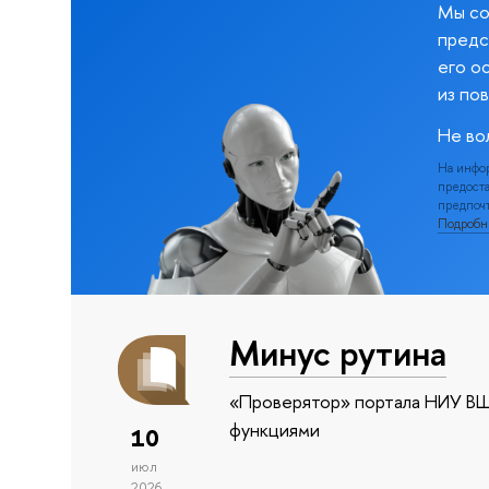
Мы со
предс
его о
из по
Не во
На инфо
предоста
предпочт
Подроб
Минус рутина
«Проверятор» портала НИУ ВШ
функциями
10
июл
2026