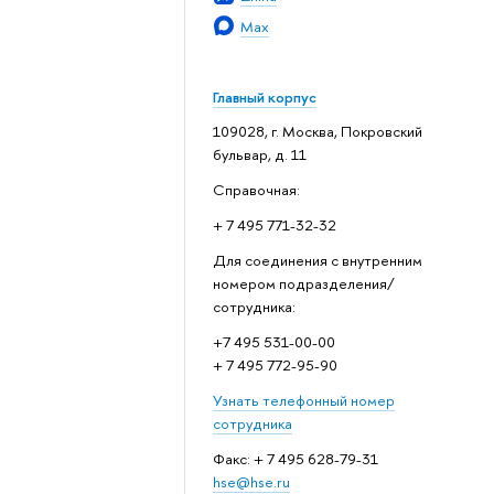
Max
Главный корпус
109028, г. Москва, Покровский
бульвар, д. 11
Справочная:
+ 7 495 771-32-32
Для соединения с внутренним
номером подразделения/
сотрудника:
+7 495 531-00-00
+ 7 495 772-95-90
Узнать телефонный номер
сотрудника
Факс: + 7 495 628-79-31
hse@hse.ru