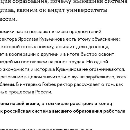
ация образования, почему нынешняя система
длива, какими он видит университеты
ессии.
омики часто попадают в число предпочтений
ректора Ярослава Кузьминова есть этому объяснение:
который готов к новому, доводит дело до конца,
ет в кооперации с другими и в итоге быстро освоит
 людей мы поставляем на рынок труда». Но одной
 экономиста и историка Кузьминова не ограничиваются.
разование в целом значительно лучше зарубежного, хотя
лемы. В интервью Forbes ректор рассуждает о том, как
ные процессы в России.
оны нашей жизни, в том числе расстроила конец
к российская система высшего образования работала
аспространением ковида развивалась очень