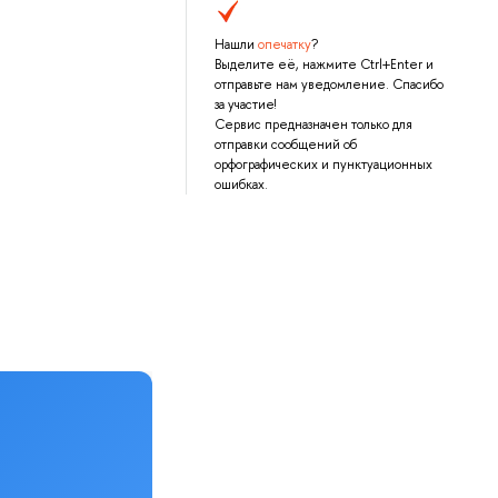
Нашли
опечатку
?
Выделите её, нажмите Ctrl+Enter и
отправьте нам уведомление. Спасибо
за участие!
Сервис предназначен только для
отправки сообщений об
орфографических и пунктуационных
ошибках.