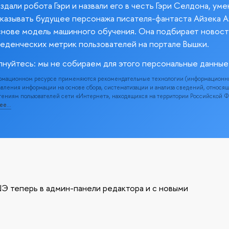
здали робота Гэри и назвали его в честь Гэри Селдона, ум
казывать будущее персонажа писателя-фантаста Айзека А
снове модель машинного обучения. Она подбирает новост
веденческих метрик пользователей на портале Вышки.
лнуйтесь: мы не собираем для этого персональные данные
рмационном ресурсе применяются рекомендательные технологии (информационн
вления информации на основе сбора, систематизации и анализа сведений, относя
ениям пользователей сети «Интернет», находящихся на территории Российской 
нее…
Э теперь в админ-панели редактора и с новыми