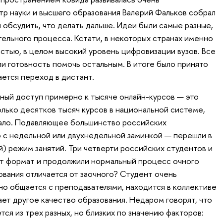
тр науки и высшего образования Валерий Фальков собрал
 обсудить, что делать дальше. Идеи были самые разные,
тельного процесса. Кстати, в некоторых странах именно
частью, в целом высокий уровень цифровизации вузов. Все
и готовность помочь остальным. В итоге было принято
ается переход в дистант.
ный доступ примерно к тысяче онлайн-курсов — это
олько десятков тысяч курсов в национальной системе,
 мало. Подавляющее большинство российских
то с недельной или двухнедельной заминкой — перешли в
 режим занятий. Три четверти российских студентов и
от формат и продолжили нормальный процесс очного
ования отличается от заочного? Студент очень
но общается с преподавателями, находится в коллективе
ает другое качество образования. Недаром говорят, что
ся из трех разных, но близких по значению факторов: