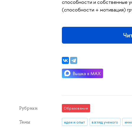
способности и собственные ус
(способности + мотивация) гру
Чи
Рубрики
Образование
Темы
идеи и опыт
взгляд ученого
инн