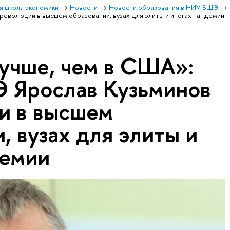
я школа экономики
Новости
Новости образования в НИУ ВШЭ
революции в высшем образовании, вузах для элиты и итогах пандемии
учше, чем в США»:
 Ярослав Кузьминов
и в высшем
, вузах для элиты и
демии