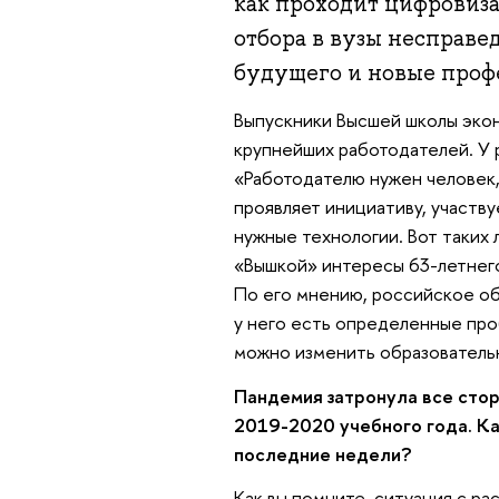
как проходит цифровиз
отбора в вузы несправе
будущего и новые проф
Выпускники Высшей школы экон
крупнейших работодателей. У 
«Работодателю нужен человек, 
проявляет инициативу, участву
нужные технологии. Вот таких
«Вышкой» интересы 63-летнего
По его мнению, российское об
у него есть определенные проб
можно изменить образователь
Пандемия затронула все стор
2019-2020 учебного года. Ка
последние недели?
Как вы помните, ситуация с р