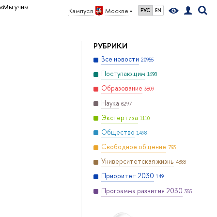
«Мы учим
Кампус в
Москве
РУС
EN
РУБРИКИ
Все новости
20955
Поступающим
1698
Образование
3809
Наука
6297
Экспертиза
1110
Общество
1498
Свободное общение
793
Университетская жизнь
4383
Приоритет 2030
149
Программа развития 2030
355