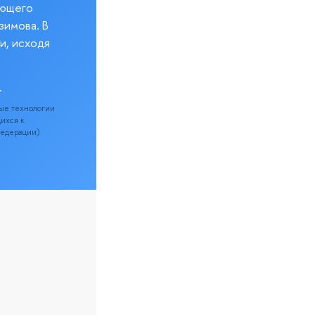
еющего
зимова. В
и, исходя
.
ые технологии
щихся к
Федерации).