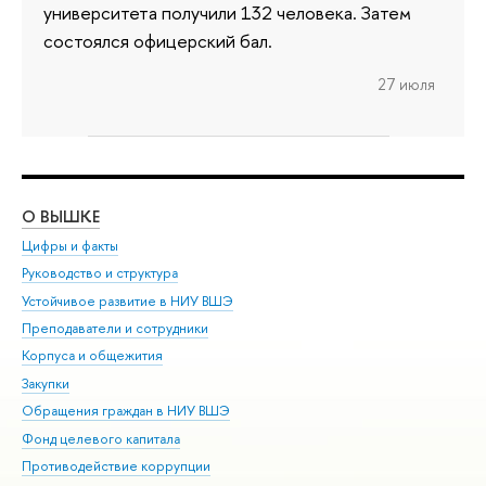
университета получили 132 человека. Затем
состоялся офицерский бал.
27 июля
О ВЫШКЕ
ОБ
Цифры и факты
Ли
Руководство и структура
Дов
Устойчивое развитие в НИУ ВШЭ
Ол
Преподаватели и сотрудники
При
Корпуса и общежития
Вы
Закупки
При
Обращения граждан в НИУ ВШЭ
Ас
Фонд целевого капитала
До
Противодействие коррупции
Цен