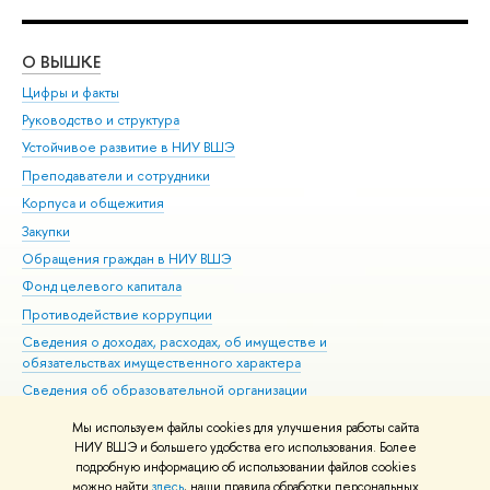
О ВЫШКЕ
ОБ
Цифры и факты
Ли
Руководство и структура
Дов
Устойчивое развитие в НИУ ВШЭ
Ол
Преподаватели и сотрудники
При
Корпуса и общежития
Вы
Закупки
При
Обращения граждан в НИУ ВШЭ
Ас
Фонд целевого капитала
До
Противодействие коррупции
Цен
Сведения о доходах, расходах, об имуществе и
Би
обязательствах имущественного характера
Об
Сведения об образовательной организации
Обр
Людям с ограниченными возможностями здоровья
Мы используем файлы cookies для улучшения работы сайта
Единая платежная страница
НИУ ВШЭ и большего удобства его использования. Более
подробную информацию об использовании файлов cookies
Работа в Вышке
можно найти
здесь
, наши правила обработки персональных