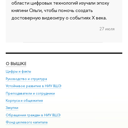
области цифровых технологий изучали эпоху
княгини Ольги, чтобы помочь создать
достоверную видеоигру о событиях X века.
27 июля
О ВЫШКЕ
ОБ
Цифры и факты
Ли
Руководство и структура
Дов
Устойчивое развитие в НИУ ВШЭ
Ол
Преподаватели и сотрудники
При
Корпуса и общежития
Вы
Закупки
При
Обращения граждан в НИУ ВШЭ
Ас
Фонд целевого капитала
До